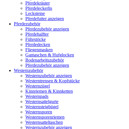
Pferdekräuter
Pferdeleckerlis
Lecksteine
Pferdefutter anzeigen
Pferdezubehör
Pferdezubehör anzeigen
Pferdehalfter
Führstricke
Pferdedecken
Fliegenmasken
Gamaschen & Hufglocken
Bodenarbeitszubehör
Pferdezubehör anzeigen
Westernzubehör
Westernzubehör anzeigen
Westerntrensen & Kopfstücke
Westernzügel
Kinnriemen & Kinnketten
Westernpads
Westernsattelgurte
Westernsteigbügel
Westernsporen
Westernsporenriemen
Westernsatteltaschen
Westernzubehör anzeigen