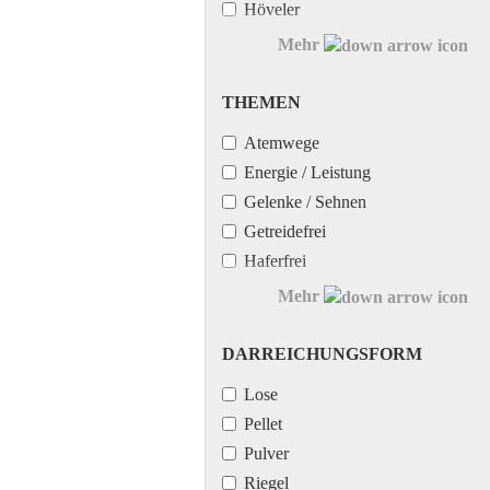
Höveler
Lexa
Mehr
Life Data Labs
Likit
THEMEN
THEMEN
Marstall
Atemwege
Pavo
Energie / Leistung
PerNaturam
Gelenke / Sehnen
St. Hippolyt
Getreidefrei
Vetripharm
Haferfrei
WES for horses
Haut / Fell
Mehr
Herz / Kreislauf
Huf / Strahl
DARREICHUNGSFORM
DARREICHUNGSFORM
Hypersensibilität (Überempfindlichk
Lose
Immunsystem
Pellet
Insektenschutz
Pulver
Kräuter & Kräutermischung
Riegel