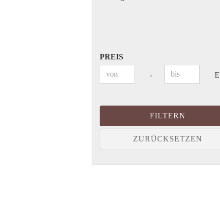
Leber/Niere
Melassefrei
Muskulatur
Parasiten
PREIS
Senior
PREIS
Stoffwechsel
Preis bis
-
Stress/Nervosität
Übergewicht
Verdauung Magen/Darm
FILTERN
Zucht
ZURÜCKSETZEN