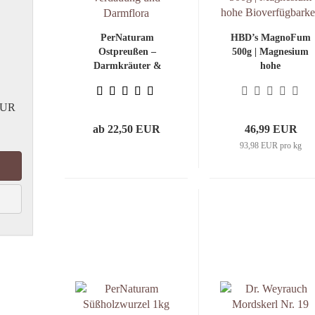
PerNaturam
HBD’s MagnoFum
Ostpreußen –
500g | Magnesium
Darmkräuter &
hohe
Verdauungskräuter
Bioverfügbarkeit
für Pferde
EUR
ab 22,50 EUR
46,99 EUR
93,98 EUR pro kg