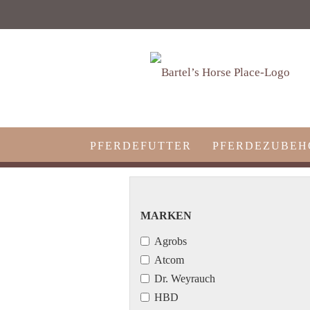
Ernährungsberatung und Lieferdienst
PFERDEFUTTER
PFERDEZUBEH
MARKEN
MARKEN
Agrobs
Atcom
Dr. Weyrauch
HBD