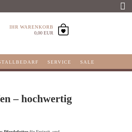
eutschland
Kundenlogin
Merkzettel
IHR WARENKORB
0,00 EUR
STALLBEDARF
SERVICE
SALE
fen – hochwertig
es Pferdefutter
für Freizeit- und