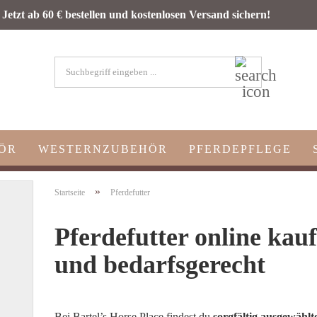
D
Jetzt ab 60 € bestellen und kostenlosen Versand sichern!
Suchbegriff
eingeben
...
ÖR
WESTERNZUBEHÖR
PFERDEPFLEGE
»
Startseite
Pferdefutter
Pferdefutter online kau
und bedarfsgerecht
Bei Bartel’s Horse Place findest du
sorgfältig ausgewählt