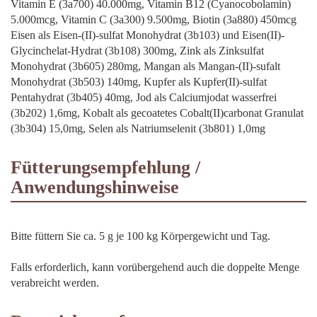
Vitamin E (3a700) 40.000mg, Vitamin B12 (Cyanocobolamin)
5.000mcg, Vitamin C (3a300) 9.500mg, Biotin (3a880) 450mcg
Eisen als Eisen-(II)-sulfat Monohydrat (3b103) und Eisen(II)-
Glycinchelat-Hydrat (3b108) 300mg, Zink als Zinksulfat
Monohydrat (3b605) 280mg, Mangan als Mangan-(II)-sufalt
Monohydrat (3b503) 140mg, Kupfer als Kupfer(II)-sulfat
Pentahydrat (3b405) 40mg, Jod als Calciumjodat wasserfrei
(3b202) 1,6mg, Kobalt als gecoatetes Cobalt(II)carbonat Granulat
(3b304) 15,0mg, Selen als Natriumselenit (3b801) 1,0mg
Fütterungsempfehlung /
Anwendungshinweise
Bitte füttern Sie ca. 5 g je 100 kg Körpergewicht und Tag.
Falls erforderlich, kann vorübergehend auch die doppelte Menge
verabreicht werden.