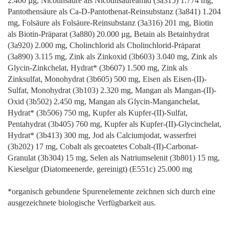
2.400 µg, Nicotinsäure als Nicotinsäureamid (3a315) 1.774 mg,
Pantothensäure als Ca-D-Pantothenat-Reinsubstanz (3a841) 1.204
mg, Folsäure als Folsäure-Reinsubstanz (3a316) 201 mg, Biotin
als Biotin-Präparat (3a880) 20.000 µg, Betain als Betainhydrat
(3a920) 2.000 mg, Cholinchlorid als Cholinchlorid-Präparat
(3a890) 3.115 mg, Zink als Zinkoxid (3b603) 3.040 mg, Zink als
Glycin-Zinkchelat, Hydrat* (3b607) 1.500 mg, Zink als
Zinksulfat, Monohydrat (3b605) 500 mg, Eisen als Eisen-(II)-
Sulfat, Monohydrat (3b103) 2.320 mg, Mangan als Mangan-(II)-
Oxid (3b502) 2.450 mg, Mangan als Glycin-Manganchelat,
Hydrat* (3b506) 750 mg, Kupfer als Kupfer-(II)-Sulfat,
Pentahydrat (3b405) 760 mg, Kupfer als Kupfer-(II)-Glycinchelat,
Hydrat* (3b413) 300 mg, Jod als Calciumjodat, wasserfrei
(3b202) 17 mg, Cobalt als gecoatetes Cobalt-(II)-Carbonat-
Granulat (3b304) 15 mg, Selen als Natriumselenit (3b801) 15 mg,
Kieselgur (Diatomeenerde, gereinigt) (E551c) 25.000 mg
*organisch gebundene Spurenelemente zeichnen sich durch eine
ausgezeichnete biologische Verfügbarkeit aus.