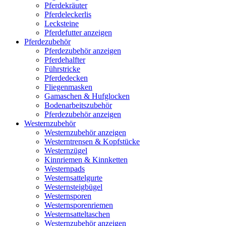
Pferdekräuter
Pferdeleckerlis
Lecksteine
Pferdefutter anzeigen
Pferdezubehör
Pferdezubehör anzeigen
Pferdehalfter
Führstricke
Pferdedecken
Fliegenmasken
Gamaschen & Hufglocken
Bodenarbeitszubehör
Pferdezubehör anzeigen
Westernzubehör
Westernzubehör anzeigen
Westerntrensen & Kopfstücke
Westernzügel
Kinnriemen & Kinnketten
Westernpads
Westernsattelgurte
Westernsteigbügel
Westernsporen
Westernsporenriemen
Westernsatteltaschen
Westernzubehör anzeigen