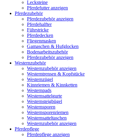
Lecksteine
Pferdefutter anzeigen
Pferdezubehör
Pferdezubehör anzeigen
Pferdehalfter
Führstricke
Pferdedecken
Fliegenmasken
Gamaschen & Hufglocken
Bodenarbeitszubehör
Pferdezubehör anzeigen
Westernzubehör
Westernzubehör anzeigen
Westerntrensen & Kopfstücke
Westernzügel
Kinnriemen & Kinnketten
Westernpads
Westernsattelgurte
Westernsteigbügel
Westernsporen
Westernsporenriemen
Westernsatteltaschen
Westernzubehör anzeigen
Pferdepflege
Pferdepflege anzeigen