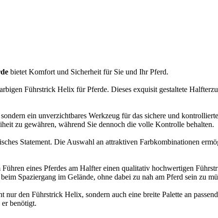
rde
bietet Komfort und Sicherheit für Sie und Ihr Pferd.
arbigen Führstrick Helix für Pferde. Dieses exquisit gestaltete Halfter
re, sondern ein unverzichtbares Werkzeug für das sichere und kontrollie
heit zu gewähren, während Sie dennoch die volle Kontrolle behalten.
disches Statement. Die Auswahl an attraktiven Farbkombinationen ermögl
 beim Führen eines Pferdes am Halfter einen qualitativ hochwertigen Füh
oder beim Spaziergang im Gelände, ohne dabei zu nah am Pferd sein zu mü
ht nur den Führstrick Helix, sondern auch eine breite Palette an passen
er benötigt.