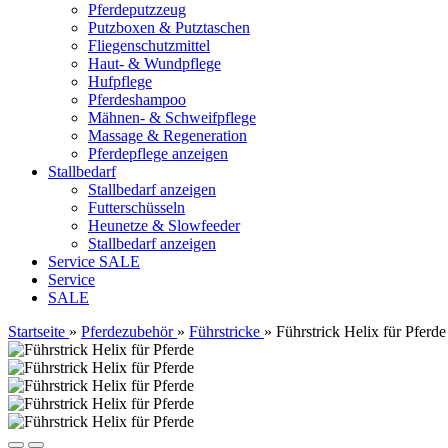
Pferdeputzzeug
Putzboxen & Putztaschen
Fliegenschutzmittel
Haut- & Wundpflege
Hufpflege
Pferdeshampoo
Mähnen- & Schweifpflege
Massage & Regeneration
Pferdepflege anzeigen
Stallbedarf
Stallbedarf anzeigen
Futterschüsseln
Heunetze & Slowfeeder
Stallbedarf anzeigen
Service
SALE
Service
SALE
Startseite
»
Pferdezubehör
»
Führstricke
»
Führstrick Helix für Pferde