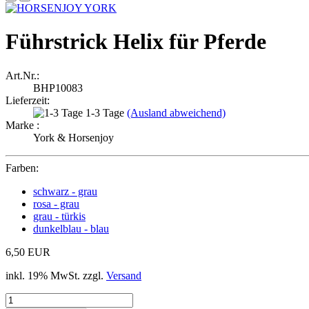
Führstrick Helix für Pferde
Art.Nr.:
BHP10083
Lieferzeit:
1-3 Tage
(Ausland abweichend)
Marke :
York & Horsenjoy
Farben:
schwarz - grau
rosa - grau
grau - türkis
dunkelblau - blau
6,50 EUR
inkl. 19% MwSt. zzgl.
Versand