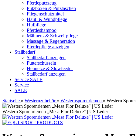
Pferdeputzzeug
Putzboxen & Putztaschen
Fliegenschutzmittel
Haut- & Wundpflege
Hufpflege
Pferdeshampoo
Mähnen- & Schweifpflege
Massage & Regeneration
Pferdepflege anzeigen
Stallbedarf
Stallbedarf anzeigen
Futterschüsseln
Heunetze & Slowfeeder
Stallbedarf anzeigen
Service
SALE
Service
SALE
Startseite
»
Westernzubehör
»
Westernsporenriemen
»
Western Spore
Western Sporenriemen „Mesa Flor Deluxe" | US Leder