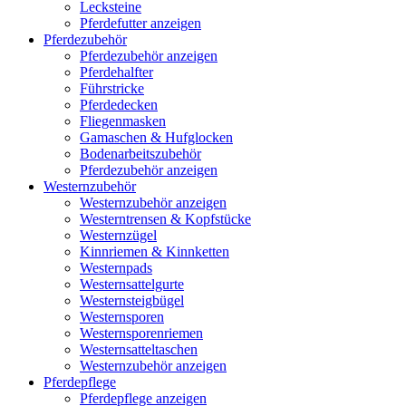
Lecksteine
Pferdefutter anzeigen
Pferdezubehör
Pferdezubehör anzeigen
Pferdehalfter
Führstricke
Pferdedecken
Fliegenmasken
Gamaschen & Hufglocken
Bodenarbeitszubehör
Pferdezubehör anzeigen
Westernzubehör
Westernzubehör anzeigen
Westerntrensen & Kopfstücke
Westernzügel
Kinnriemen & Kinnketten
Westernpads
Westernsattelgurte
Westernsteigbügel
Westernsporen
Westernsporenriemen
Westernsatteltaschen
Westernzubehör anzeigen
Pferdepflege
Pferdepflege anzeigen