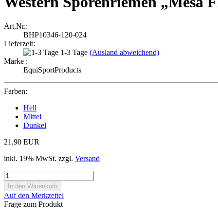
Western Sporenriemen „Mesa Fl
Art.Nr.:
BHP10346-120-024
Lieferzeit:
1-3 Tage
(Ausland abweichend)
Marke :
EquiSportProducts
Farben:
Hell
Mittel
Dunkel
21,90 EUR
inkl. 19% MwSt. zzgl.
Versand
Auf den Merkzettel
Frage zum Produkt